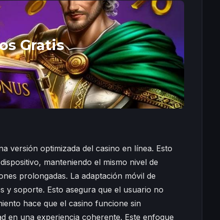
os Gratis
a versión optimizada del casino en línea. Esto
 dispositivo, manteniendo el mismo nivel de
esiones prolongadas. La adaptación móvil de
 y soporte. Esto asegura que el usuario no
imiento hace que el casino funcione sin
dad en una experiencia coherente. Este enfoque