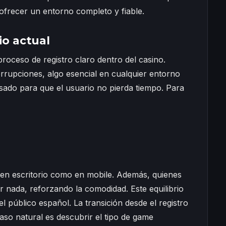
ofrecer un entorno completo y fiable.
io actual
oceso de registro claro dentro del casino.
terrupciones, algo esencial en cualquier entorno
nsado para que el usuario no pierda tiempo. Para
o en escritorio como en mobile. Además, quienes
r nada, reforzando la comodidad. Este equilibrio
 público español. La transición desde el registro
paso natural es descubrir el tipo de game