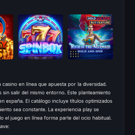
casino en línea que apuesta por la diversidad.
s sin salir del mismo entorno. Este planteamiento
 españa. El catálogo incluye títulos optimizados
iento sea constante. La experiencia play se
el juego en línea forma parte del ocio habitual.
ave: