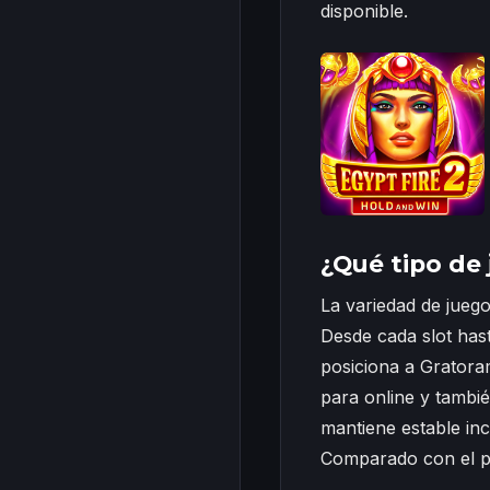
disponible.
¿Qué tipo de
La variedad de jueg
Desde cada slot hast
posiciona a Gratora
para online y tambi
mantiene estable inc
Comparado con el pr