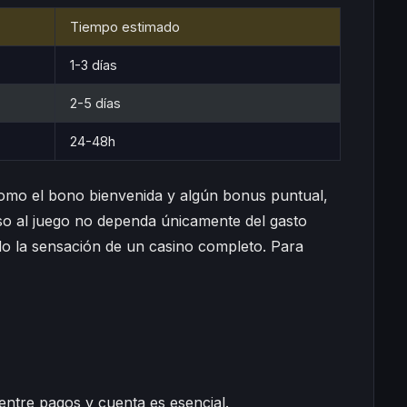
Tiempo estimado
1-3 días
2-5 días
24-48h
como el bono bienvenida y algún bonus puntual,
eso al juego no dependa únicamente del gasto
ndo la sensación de un casino completo. Para
entre pagos y cuenta es esencial.