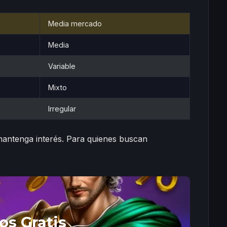
Media mercado
Media
Variable
Mixto
Irregular
 mantenga interés. Para quienes buscan
os Gratis