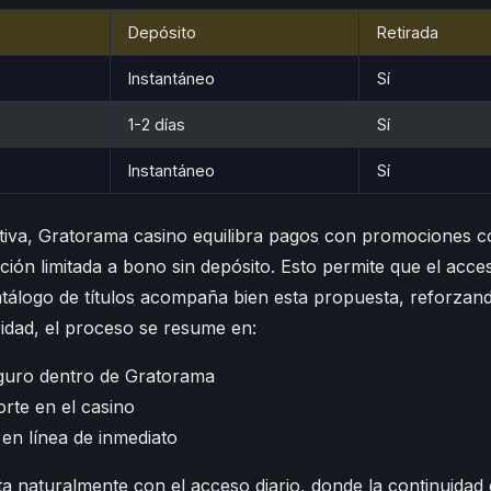
Depósito
Retirada
Instantáneo
Sí
1-2 días
Sí
Instantáneo
Sí
ativa, Gratorama casino equilibra pagos con promociones 
ión limitada a bono sin depósito. Esto permite que el acc
catálogo de títulos acompaña bien esta propuesta, reforza
ridad, el proceso se resume en:
guro dentro de Gratorama
rte en el casino
 en línea de inmediato
a naturalmente con el acceso diario, donde la continuidad 