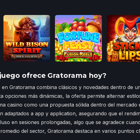
 juego ofrece Gratorama hoy?
o en Gratorama combina clásicos y novedades dentro de un 
a opciones más dinámicas, la oferta permite alternar estilo
ma casino como una propuesta sólida dentro del mercado en
én adaptados a app y application, asegurando que el rendim
luso en sesiones prolongadas, algo que se agradece cuando 
omedio del sector, Gratorama destaca en varios puntos cl