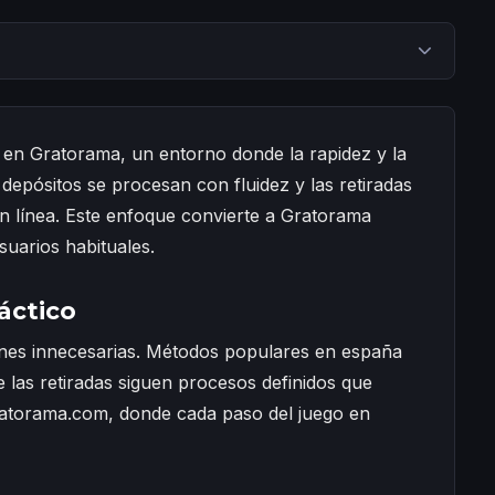
 en Gratorama, un entorno donde la rapidez y la
depósitos se procesan con fluidez y las retiradas
en línea. Este enfoque convierte a Gratorama
uarios habituales.
áctico
ciones innecesarias. Métodos populares en españa
 las retiradas siguen procesos definidos que
gratorama.com, donde cada paso del juego en