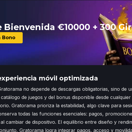
 Bienvenida €10000 + 300 Gir
n Bono
experiencia móvil optimizada
Gratorama no depende de descargas obligatorias, sino de un
l catálogo de juegos y del bonus disponible desde cualquier
torio. Gratorama prioriza la estabilidad, algo clave para s
nserva todas las funciones esenciales: pagos, promociones
al cambiar de dispositivo. El equilibrio entre diseño y rend
conjunto, Gratorama logra integrar pagos, acceso y movili