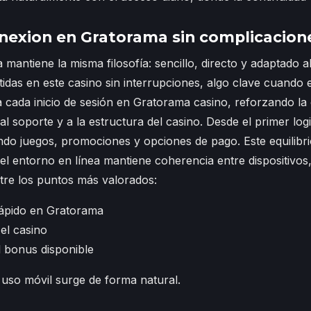
nexion en Gratorama sin complicacion
mantiene la misma filosofía: sencillo, directo y adaptado a
idas en este casino sin interrupciones, algo clave cuando e
ada inicio de sesión en Gratorama casino, reforzando la c
al soporte y a la estructura del casino. Desde el primer l
do juegos, promociones y opciones de pago. Este equilibri
l entorno en línea mantiene coherencia entre dispositivos,
ntre los puntos más valorados:
 rápido en Gratorama
 el casino
l bonus disponible
l uso móvil surge de forma natural.